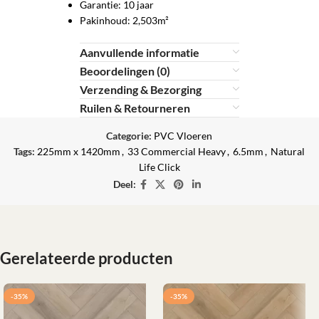
Garantie: 10 jaar
Pakinhoud: 2,503m²
Aanvullende informatie
Beoordelingen (0)
Verzending & Bezorging
Ruilen & Retourneren
Categorie:
PVC Vloeren
Tags:
225mm x 1420mm
,
33 Commercial Heavy
,
6.5mm
,
Natural
Life Click
Deel:
Gerelateerde producten
-35%
-35%