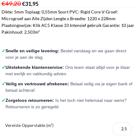
€
49,20
€
31,95
ㅤㅤㅤㅤㅤㅤ
Dikte: 5mm Toplaag: 0,55mm Soort PVC: Rigid Core V-Groef:
Microgroef aan Alle Zijden Lengte x Breedte: 1220 x 228mm
Plaatsingswijze: Klik AC5 Klasse 33 Intensief gebruik Garantie: 10 jaar
Pakinhoud: 2,503m²
✓
Snelle en veilige levering:
Bestel vandaag en we gaan direct
voor je aan de slag.
✓
Uitstekende klantenservice:
Ons team staat altijd voor je klaar
met eerlijk en vakkundig advies.
✓
Veilig en vertrouwd afrekenen:
Betaal veilig via je eigen bank of
betaal achteraf.
✓
Zorgeloos retourneren:
Is het toch niet helemaal naar wens?
Retourneren is zo geregeld.
Vereiste Oppervlakte (m²)