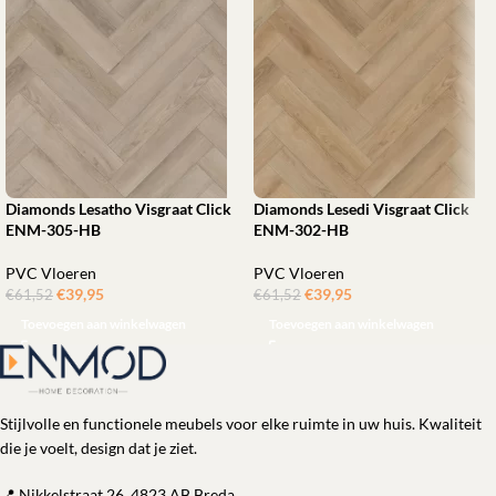
Diamonds Lesatho Visgraat Click
Diamonds Lesedi Visgraat Click
ENM-305-HB
ENM-302-HB
PVC Vloeren
PVC Vloeren
€
39,95
ㅤㅤㅤㅤㅤㅤ
€
39,95
ㅤㅤㅤㅤㅤㅤ
€
61,52
€
61,52
Toevoegen aan winkelwagen
Toevoegen aan winkelwagen
Stijlvolle en functionele meubels voor elke ruimte in uw huis. Kwaliteit
die je voelt, design dat je ziet.
📍 Nikkelstraat 26, 4823 AB Breda