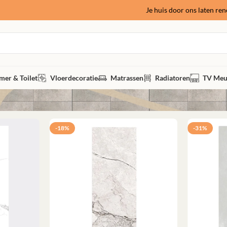
Je huis door ons laten re
er & Toilet
Vloerdecoratie
Matrassen
Radiatoren
TV Meu
-18%
-31%