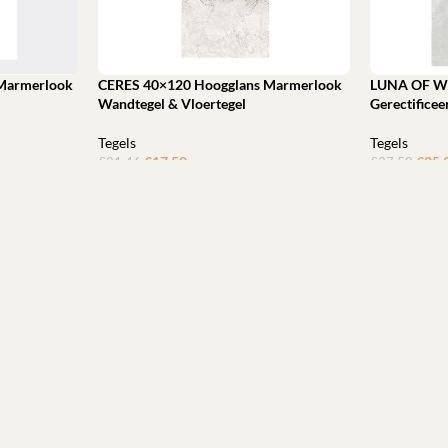
Marmerlook
CERES 40×120 Hoogglans Marmerlook
LUNA OF W
Wandtegel & Vloertegel
Gerectifice
Tegels
Tegels
€
17,50
ㅤㅤㅤㅤㅤㅤ
€
25,
€
21,46
€
37,50
Toevoegen aan winkelwagen
Toevoegen 