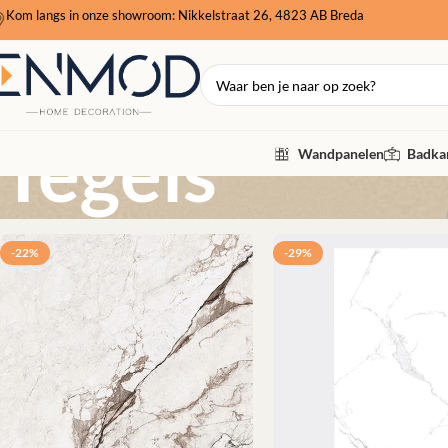
Kom langs in onze showroom: Nikkelstraat 26, 4823 AB Breda
Tegels
Wandpanelen
Badkam
-22%
-29%