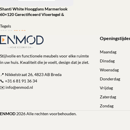
Shanti White Hoogglans Marmerlook
60×120 Gerectificeerd Vloertegel &
Wandtegel
Tegels
€
24,50
ㅤㅤㅤㅤㅤㅤ
€
32,08
Openingstijde
Toevoegen aan winkelwagen
Maandag
Stijlvolle en functionele meubels voor elke ruimte
Dinsdag
in uw huis. Kwaliteit die je voelt, design dat je ziet.
Woensdag
📍 Nikkelstraat 26, 4823 AB Breda
Donderdag
📞
+31 6 81 91 36 34
✉️
info@enmod.nl
Vrijdag
Zaterdag
Zondag
ENMOD
2026 Alle rechten voorbehouden.