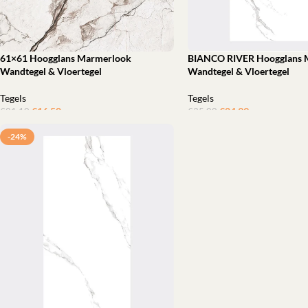
61×61 Hoogglans Marmerlook
BIANCO RIVER Hoogglans 
Wandtegel & Vloertegel
Wandtegel & Vloertegel
Tegels
Tegels
€
16,50
ㅤㅤㅤㅤㅤㅤ
€
24,99
ㅤㅤㅤㅤㅤㅤ
€
21,10
€
35,00
Toevoegen aan winkelwagen
Toevoegen aan winkelwagen
-24%