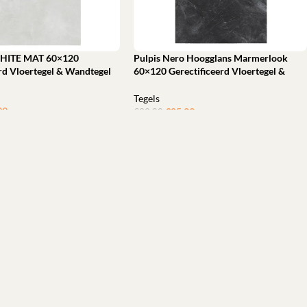
HITE MAT 60×120
Pulpis Nero Hoogglans Marmerlook
erd Vloertegel & Wandtegel
60×120 Gerectificeerd Vloertegel &
Wandtegel
Tegels
99
ㅤㅤㅤㅤㅤㅤ
€
25,99
ㅤㅤㅤㅤㅤㅤ
€
39,00
aan winkelwagen
Toevoegen aan winkelwagen