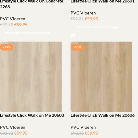
Lifestyle Click Walk On Concrete
Lifestyle Click Walk on Me 20601
2268
PVC Vloeren
PVC Vloeren
€
59,95
‎
€
92,32
€
59,95
‎
€
92,32
Toevoegen aan winkelwagen
Toevoegen aan winkelwagen
-35%
-35%
Lifestyle Click Walk on Me 20603
Lifestyle Click Walk on Me 20606
PVC Vloeren
PVC Vloeren
€
59,95
‎
€
59,95
‎
€
92,32
€
92,32