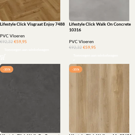
Lifestyle Click Visgraat Enjoy 7488
Lifestyle Click Walk On Concrete
10316
PVC Vloeren
€
59,95
‎
PVC Vloeren
€
92,32
€
59,95
‎
€
92,32
Toevoegen aan winkelwagen
Toevoegen aan winkelwagen
-35%
-35%