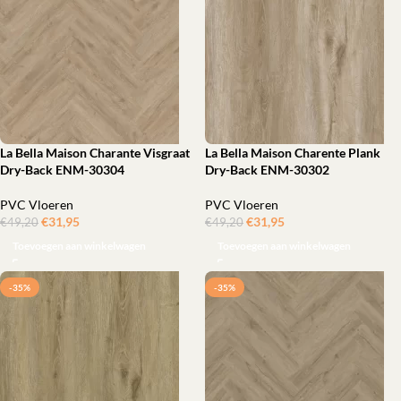
La Bella Maison Charante Visgraat
La Bella Maison Charente Plank
Dry-Back ENM-30304
Dry-Back ENM-30302
PVC Vloeren
PVC Vloeren
€
31,95
ㅤㅤㅤㅤㅤㅤ
€
31,95
ㅤㅤㅤㅤㅤㅤ
€
49,20
€
49,20
Toevoegen aan winkelwagen
Toevoegen aan winkelwagen
-35%
-35%