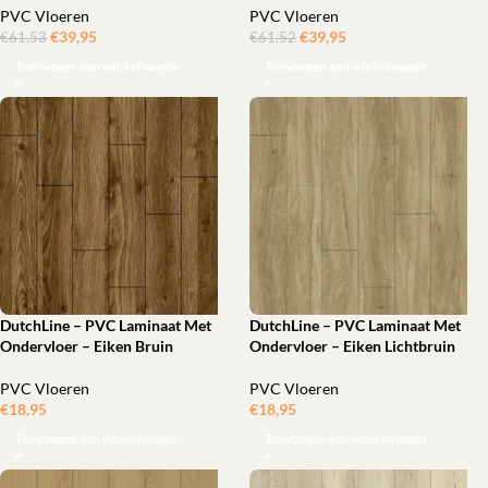
PVC Vloeren
PVC Vloeren
€
39,95
ㅤㅤㅤㅤㅤㅤ
€
39,95
ㅤㅤㅤㅤㅤㅤ
€
61,53
€
61,52
Toevoegen aan winkelwagen
Toevoegen aan winkelwagen
DutchLine – PVC Laminaat Met
DutchLine – PVC Laminaat Met
Ondervloer – Eiken Bruin
Ondervloer – Eiken Lichtbruin
PVC Vloeren
PVC Vloeren
€
18,95
‎
€
18,95
‎
Toevoegen aan winkelwagen
Toevoegen aan winkelwagen