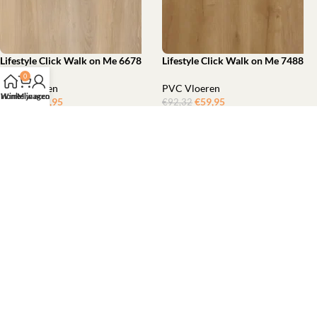
Lifestyle Click Walk on Me 6678
Lifestyle Click Walk on Me 7488
0
PVC Vloeren
PVC Vloeren
Home
Winkelwagen
Mijn account
€
59,95
‎
€
59,95
‎
€
92,32
€
92,32
Toevoegen aan winkelwagen
Toevoegen aan winkelwagen
Lifestyle Interior – LS Visgraat
Lifestyle Interior – LS Visgraat