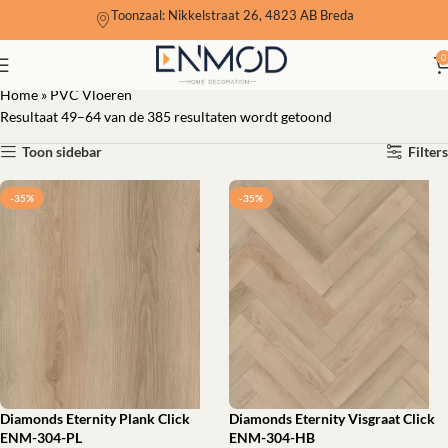
Toonzaal: Nikkelstraat 26, 4823 AB Breda
PVC Vloeren
0
Home
»
PVC Vloeren
Resultaat 49–64 van de 385 resultaten wordt getoond
Toon sidebar
Filters
-35%
-35%
Diamonds Eternity Plank Click
Diamonds Eternity Visgraat Click
ENM-304-PL
ENM-304-HB