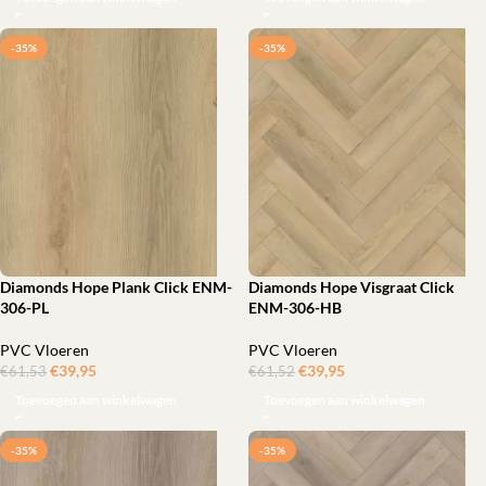
-35%
-35%
Diamonds Hope Plank Click ENM-
Diamonds Hope Visgraat Click
306-PL
ENM-306-HB
PVC Vloeren
PVC Vloeren
€
39,95
ㅤㅤㅤㅤㅤㅤ
€
39,95
ㅤㅤㅤㅤㅤㅤ
€
61,53
€
61,52
Toevoegen aan winkelwagen
Toevoegen aan winkelwagen
-35%
-35%