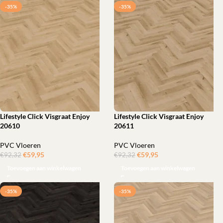
-35%
-35%
Lifestyle Click Visgraat Enjoy
Lifestyle Click Visgraat Enjoy
20610
20611
PVC Vloeren
PVC Vloeren
€
59,95
‎
€
59,95
‎
€
92,32
€
92,32
Toevoegen aan winkelwagen
Toevoegen aan winkelwagen
-35%
-35%