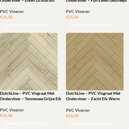
Ondervloer – Eiken Lichtbruin
Ondervloer – Fijn Eiken Gestreept
PVC Vloeren
PVC Vloeren
€
21,50
‎
€
21,50
‎
Toevoegen aan winkelwagen
Toevoegen aan winkelwagen
DutchLine – PVC Visgraat Met
DutchLine – PVC Visgraat Met
Ondervloer – Tennessee Grijze Eik
Ondervloer – Zacht Eik Warm
Grijs
PVC Vloeren
PVC Vloeren
€
21,50
‎
€
21,50
‎
Toevoegen aan winkelwagen
Toevoegen aan winkelwagen