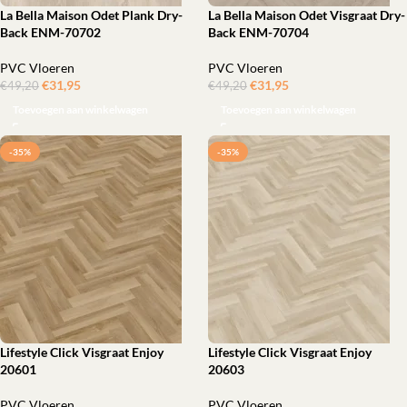
La Bella Maison Odet Plank Dry-
La Bella Maison Odet Visgraat Dry-
Back ENM-70702
Back ENM-70704
PVC Vloeren
PVC Vloeren
€
31,95
ㅤㅤㅤㅤㅤㅤ
€
31,95
ㅤㅤㅤㅤㅤㅤ
€
49,20
€
49,20
Toevoegen aan winkelwagen
Toevoegen aan winkelwagen
-35%
-35%
Lifestyle Click Visgraat Enjoy
Lifestyle Click Visgraat Enjoy
20601
20603
PVC Vloeren
PVC Vloeren