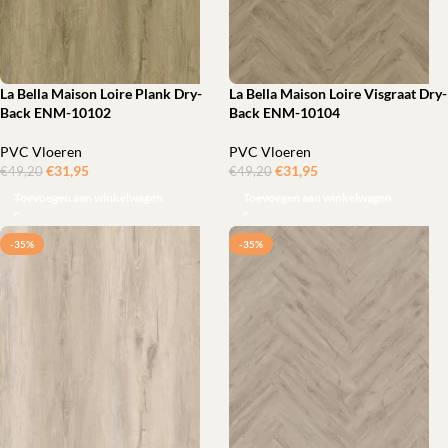
La Bella Maison Loire Plank Dry-
La Bella Maison Loire Visgraat Dry-
Back ENM-10102
Back ENM-10104
PVC Vloeren
PVC Vloeren
€
31,95
ㅤㅤㅤㅤㅤㅤ
€
31,95
ㅤㅤㅤㅤㅤㅤ
€
49,20
€
49,20
Toevoegen aan winkelwagen
Toevoegen aan winkelwagen
-35%
-35%