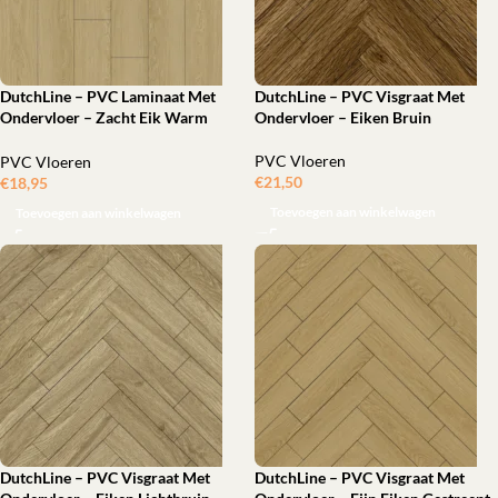
DutchLine – PVC Laminaat Met
DutchLine – PVC Visgraat Met
Ondervloer – Zacht Eik Warm
Ondervloer – Eiken Bruin
Grijs
PVC Vloeren
PVC Vloeren
€
21,50
‎
€
18,95
‎
Toevoegen aan winkelwagen
Toevoegen aan winkelwagen
DutchLine – PVC Visgraat Met
DutchLine – PVC Visgraat Met