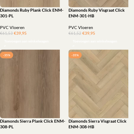
Diamonds Ruby Plank Click ENM-
Diamonds Ruby Visgraat Click
301-PL
ENM-301-HB
PVC Vloeren
PVC Vloeren
€
39,95
ㅤㅤㅤㅤㅤㅤ
€
39,95
ㅤㅤㅤㅤㅤㅤ
€
61,53
€
61,52
Toevoegen aan winkelwagen
Toevoegen aan winkelwagen
-35%
-35%
Diamonds Sierra Plank Click ENM-
Diamonds Sierra Visgraat Click
308-PL
ENM-308-HB