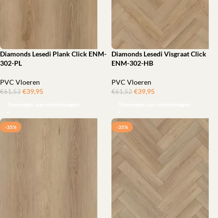
Diamonds Lesedi Plank Click ENM-
Diamonds Lesedi Visgraat Click
302-PL
ENM-302-HB
PVC Vloeren
PVC Vloeren
€
39,95
ㅤㅤㅤㅤㅤㅤ
€
39,95
ㅤㅤㅤㅤㅤㅤ
€
61,53
€
61,52
Toevoegen aan winkelwagen
Toevoegen aan winkelwagen
-35%
-35%