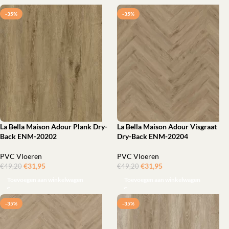
-35%
-35%
La Bella Maison Adour Plank Dry-
La Bella Maison Adour Visgraat
Back ENM-20202
Dry-Back ENM-20204
PVC Vloeren
PVC Vloeren
€
31,95
ㅤㅤㅤㅤㅤㅤ
€
31,95
ㅤㅤㅤㅤㅤㅤ
€
49,20
€
49,20
Toevoegen aan winkelwagen
Toevoegen aan winkelwagen
-35%
-35%