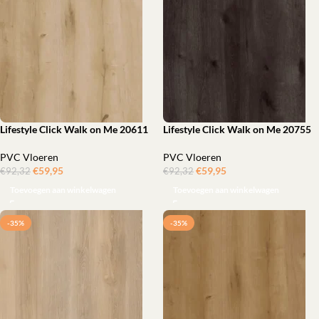
Lifestyle Click Walk on Me 20611
Lifestyle Click Walk on Me 20755
PVC Vloeren
PVC Vloeren
€
59,95
‎
€
59,95
‎
€
92,32
€
92,32
Toevoegen aan winkelwagen
Toevoegen aan winkelwagen
-35%
-35%