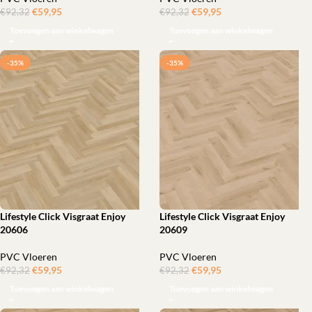
€
59,95
‎
€
59,95
‎
€
92,32
€
92,32
Toevoegen aan winkelwagen
Toevoegen aan winkelwagen
-35%
-35%
Lifestyle Click Visgraat Enjoy
Lifestyle Click Visgraat Enjoy
20606
20609
PVC Vloeren
PVC Vloeren
€
59,95
‎
€
59,95
‎
€
92,32
€
92,32
Toevoegen aan winkelwagen
Toevoegen aan winkelwagen