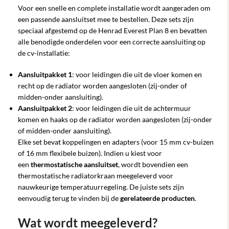
Voor een snelle en complete installatie wordt aangeraden om
een passende aansluitset mee te bestellen. Deze sets zijn
speciaal afgestemd op de Henrad Everest Plan 8 en bevatten
alle benodigde onderdelen voor een correcte aansluiting op
de cv-installatie:
Aansluitpakket 1
: voor leidingen die uit de vloer komen en
recht op de radiator worden aangesloten (zij-onder of
midden-onder aansluiting).
Aansluitpakket 2
: voor leidingen die uit de achtermuur
komen en haaks op de radiator worden aangesloten (zij-onder
of midden-onder aansluiting).
Elke set bevat koppelingen en adapters (voor 15 mm cv-buizen
of 16 mm flexibele buizen). Indien u kiest voor
een
thermostatische aansluitset
, wordt bovendien een
thermostatische radiatorkraan meegeleverd voor
nauwkeurige temperatuurregeling. De juiste sets zijn
eenvoudig terug te vinden bij de
gerelateerde producten
.
Wat wordt meegeleverd?