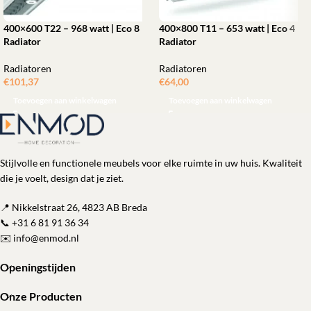
400×600 T22 – 968 watt | Eco 8
400×800 T11 – 653 watt | Eco 4
Radiator
Radiator
Radiatoren
Radiatoren
€
101,37
€
64,00
Toevoegen aan winkelwagen
Toevoegen aan winkelwagen
Stijlvolle en functionele meubels voor elke ruimte in uw huis. Kwaliteit
die je voelt, design dat je ziet.
📍 Nikkelstraat 26, 4823 AB Breda
📞
+31 6 81 91 36 34
✉️
info@enmod.nl
Openingstijden
Onze Producten