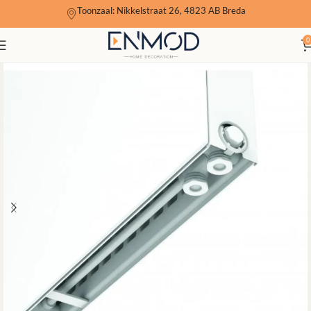
Toonzaal: Nikkelstraat 26, 4823 AB Breda
0