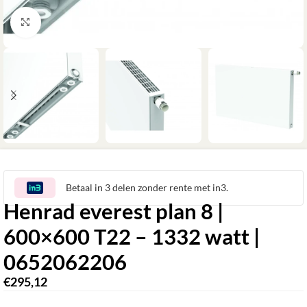
Klik om te vergroten
Betaal in 3 delen zonder rente met in3.
Henrad everest plan 8 |
600×600 T22 – 1332 watt |
0652062206
€
295,12