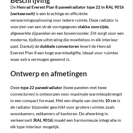
Beschrijving
De
Henrad Everest Plan 8 paneelradiator type 22 in RAL 9016
(verkeerswit)
is een krachtige en efficiënte
verwarmingsoplossing voor iedere ruimte. Deze radiator is
voorzien van een strak vormgegeven
vlakke voorzijde
,
afgewerkte zijpanelen en een bovenrooster. Dit zorgt voor een
moderne, tijdloze uitstraling die moeiteloos in elk interieur
past. Dankzij de
dubbele convectoren
levert de Henrad
Everest Plan 8 een hoge warmteafgifte, ideaal voor ruimtes
waar extra vermogen gewenst is.
Ontwerp en afmetingen
Deze
type 22 paneelradiator
(twee panelen met twee
convectoren) is ontworpen voor maximale warmteopbrengst
in een compact formaat. Met een diepte van slechts
10 cm
is
de radiator bijzonder geschikt voor grotere ruimtes zoals
woonkamers, eetkamers of kantoren. De afwerking in
verkeerswit (
RAL 9016
) maakt een harmonieuze integratie in
elk type interieur mogelijk.