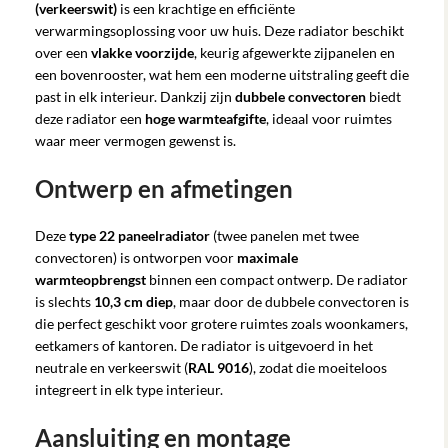
(verkeerswit)
is een krachtige en efficiënte
verwarmingsoplossing voor uw huis. Deze radiator beschikt
over een
vlakke voorzijde
, keurig afgewerkte zijpanelen en
een bovenrooster, wat hem een moderne uitstraling geeft die
past in elk interieur. Dankzij zijn
dubbele convectoren
biedt
deze radiator een
hoge warmteafgifte
, ideaal voor ruimtes
waar meer vermogen gewenst is.
Ontwerp en afmetingen
Deze
type 22 paneelradiator
(twee panelen met twee
convectoren) is ontworpen voor
maximale
warmteopbrengst
binnen een compact ontwerp. De radiator
is slechts
10,3 cm diep
, maar door de dubbele convectoren is
die perfect geschikt voor grotere ruimtes zoals woonkamers,
eetkamers of kantoren. De radiator is uitgevoerd in het
neutrale en verkeerswit (
RAL 9016
), zodat die moeiteloos
integreert in elk type interieur.
Aansluiting en montage