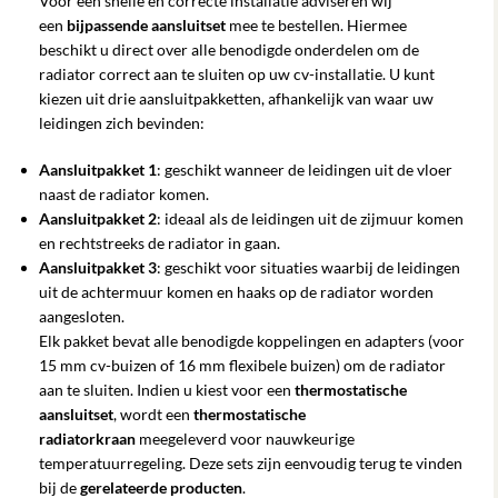
Voor een snelle en correcte installatie adviseren wij
een
bijpassende aansluitset
mee te bestellen. Hiermee
beschikt u direct over alle benodigde onderdelen om de
radiator correct aan te sluiten op uw cv-installatie. U kunt
kiezen uit drie aansluitpakketten, afhankelijk van waar uw
leidingen zich bevinden:
Aansluitpakket 1
: geschikt wanneer de leidingen uit de vloer
naast de radiator komen.
Aansluitpakket 2
: ideaal als de leidingen uit de zijmuur komen
en rechtstreeks de radiator in gaan.
Aansluitpakket 3
: geschikt voor situaties waarbij de leidingen
uit de achtermuur komen en haaks op de radiator worden
aangesloten.
Elk pakket bevat alle benodigde koppelingen en adapters (voor
15 mm cv-buizen of 16 mm flexibele buizen) om de radiator
aan te sluiten. Indien u kiest voor een
thermostatische
aansluitset
, wordt een
thermostatische
radiatorkraan
meegeleverd voor nauwkeurige
temperatuurregeling. Deze sets zijn eenvoudig terug te vinden
bij de
gerelateerde producten
.