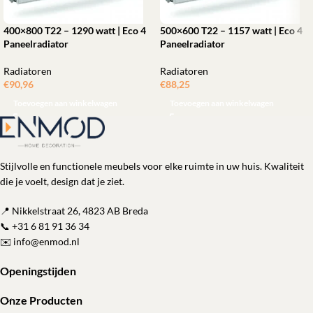
400×800 T22 – 1290 watt | Eco 4
500×600 T22 – 1157 watt | Eco 4
Paneelradiator
Paneelradiator
Radiatoren
Radiatoren
€
90,96
€
88,25
Toevoegen aan winkelwagen
Toevoegen aan winkelwagen
Stijlvolle en functionele meubels voor elke ruimte in uw huis. Kwaliteit
die je voelt, design dat je ziet.
📍 Nikkelstraat 26, 4823 AB Breda
📞
+31 6 81 91 36 34
✉️
info@enmod.nl
Openingstijden
Onze Producten