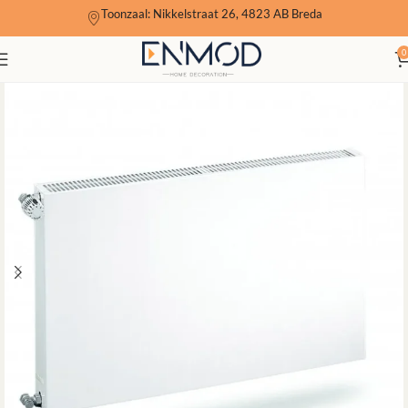
Toonzaal: Nikkelstraat 26, 4823 AB Breda
0