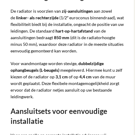
De radiator is voorzien van
zij-aansluitingen
aan zowel
de
linker- als rechterzijde
(1/2″ euroconus binnendraad), wat
flexibiliteit biedt bij de installatie, ongeacht de positie van uw
leidingen. De standaard
hart-op-hartafstand
van de
aansluitingen bedraagt
850 mm
(dit is de radiatorhoogte
minus 50 mm), waardoor deze radiator in de meeste situaties
eenvoudig gemonteerd kan worden.
Voor wandmontage worden stevige,
dubbelzijdige
ophangbeugels (L-beugels)
meegeleverd. Hiermee kunt u zelf
kiezen of de radiator op
3,1 cm
of op
4,4 cm
van de muur
wordt geplaatst. Deze flexibele montagemogelijkheid zorgt
ervoor dat de radiator netjes aansluit op uw bestaande
leidingwerk.
Aansluitsets voor eenvoudige
installatie