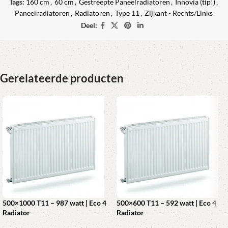
Tags:
160 cm
,
60 cm
,
Gestreepte Paneelradiatoren
,
Innovia (tip!)
,
Paneelradiatoren
,
Radiatoren
,
Type 11
,
Zijkant - Rechts/Links
Deel:
Gerelateerde producten
500×1000 T11 – 987 watt | Eco 4
500×600 T11 – 592 watt | Eco 4
Radiator
Radiator