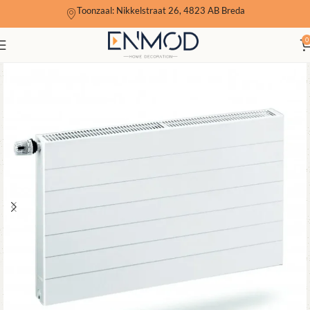
Toonzaal: Nikkelstraat 26, 4823 AB Breda
0