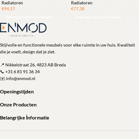
Radiatoren
Radiatoren
€
94,17
€
77,38
Toevoegen aan winkelwagen
Toevoegen aan winkelwagen
Stijlvolle en functionele meubels voor elke ruimte in uw huis. Kwaliteit
die je voelt, design dat je ziet.
📍 Nikkelstraat 26, 4823 AB Breda
📞
+31 6 81 91 36 34
✉️
info@enmod.nl
Openingstijden
Onze Producten
Belangrijke İnformatie