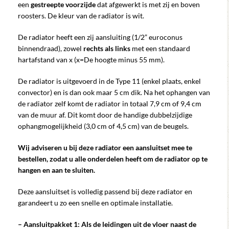
een
gestreepte voorzijde
dat afgewerkt is met zij en boven
roosters. De kleur van de radiator is wit.
De radiator heeft een zij aansluiting (1/2” euroconus
binnendraad), zowel
rechts als links
met een standaard
hartafstand van x (x=De hoogte minus 55 mm).
De radiator is uitgevoerd in de Type 11 (enkel plaats, enkel
convector) en is dan ook maar 5 cm dik. Na het ophangen van
de radiator zelf komt de radiator in totaal 7,9 cm of 9,4 cm
van de muur af. Dit komt door de handige dubbelzijdige
ophangmogelijkheid (3,0 cm of 4,5 cm) van de beugels.
Wij adviseren u bij deze radiator een aansluitset mee te
bestellen, zodat u alle onderdelen heeft om de radiator op te
hangen en aan te sluiten.
Deze aansluitset is volledig passend bij deze radiator en
garandeert u zo een snelle en optimale installatie.
– Aansluitpakket 1: Als de leidingen uit de vloer naast de