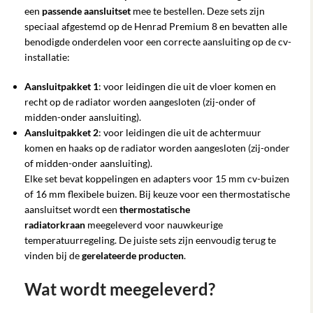
een
passende aansluitset
mee te bestellen. Deze sets zijn
speciaal afgestemd op de Henrad Premium 8 en bevatten alle
benodigde onderdelen voor een correcte aansluiting op de cv-
installatie:
Aansluitpakket 1
: voor leidingen die uit de vloer komen en
recht op de radiator worden aangesloten (zij-onder of
midden-onder aansluiting).
Aansluitpakket 2
: voor leidingen die uit de achtermuur
komen en haaks op de radiator worden aangesloten (zij-onder
of midden-onder aansluiting).
Elke set bevat koppelingen en adapters voor 15 mm cv-buizen
of 16 mm flexibele buizen. Bij keuze voor een thermostatische
aansluitset wordt een
thermostatische
radiatorkraan
meegeleverd voor nauwkeurige
temperatuurregeling. De juiste sets zijn eenvoudig terug te
vinden bij de
gerelateerde producten
.
Wat wordt meegeleverd?