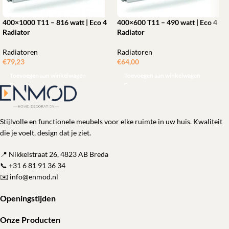
400×1000 T11 – 816 watt | Eco 4
400×600 T11 – 490 watt | Eco 4
Radiator
Radiator
Radiatoren
Radiatoren
€
79,23
€
64,00
Toevoegen aan winkelwagen
Toevoegen aan winkelwagen
Stijlvolle en functionele meubels voor elke ruimte in uw huis. Kwaliteit
die je voelt, design dat je ziet.
📍 Nikkelstraat 26, 4823 AB Breda
📞
+31 6 81 91 36 34
✉️
info@enmod.nl
Openingstijden
Onze Producten