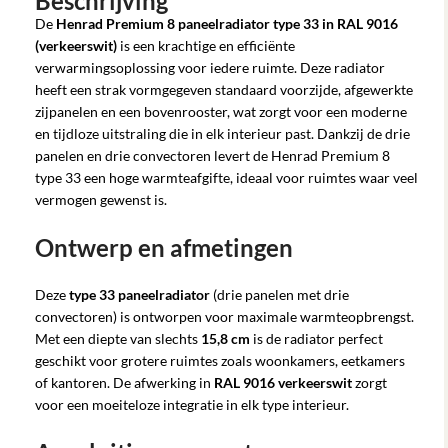
Beschrijving
De
Henrad Premium 8 paneelradiator type 33 in RAL 9016
(verkeerswit)
is een krachtige en efficiënte
verwarmingsoplossing voor iedere ruimte. Deze radiator
heeft een strak vormgegeven standaard voorzijde, afgewerkte
zijpanelen en een bovenrooster, wat zorgt voor een moderne
en tijdloze uitstraling die in elk interieur past. Dankzij de drie
panelen en drie convectoren levert de Henrad Premium 8
type 33 een hoge warmteafgifte, ideaal voor ruimtes waar veel
vermogen gewenst is.
Ontwerp en afmetingen
Deze
type 33 paneelradiator
(drie panelen met drie
convectoren) is ontworpen voor maximale warmteopbrengst.
Met een diepte van slechts
15,8 cm
is de radiator perfect
geschikt voor grotere ruimtes zoals woonkamers, eetkamers
of kantoren. De afwerking in
RAL 9016 verkeerswit
zorgt
voor een moeiteloze integratie in elk type interieur.