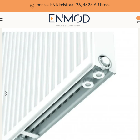
Toonzaal: Nikkelstraat 26, 4823 AB Breda
0