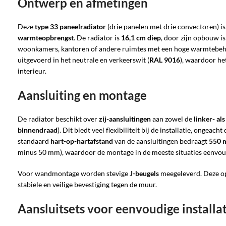
Ontwerp en afmetingen
Deze
type 33 paneelradiator
(drie panelen met drie convectoren) 
warmteopbrengst
. De radiator is
16,1 cm diep
, door zijn opbouw is
woonkamers, kantoren of andere ruimtes met een hoge warmtebehoe
uitgevoerd in het neutrale en verkeerswit (
RAL 9016
), waardoor he
interieur.
Aansluiting en montage
De radiator beschikt over
zij-aansluitingen
aan zowel de
linker- al
binnendraad
). Dit biedt veel flexibiliteit bij de installatie, ongeac
standaard
hart-op-hartafstand
van de aansluitingen bedraagt
550 
minus 50 mm), waardoor de montage in de meeste situaties eenvoud
Voor wandmontage worden stevige
J-beugels
meegeleverd. Deze o
stabiele en veilige bevestiging tegen de muur.
Aansluitsets voor eenvoudige installa