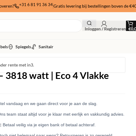
+31 6 81 91 36 34
noveren?
Gratis levering bij bestellingen boven de €4
Inloggen / Registreren
€
0,
bels
Spiegels
Sanitair
nder rente met in3.
 3818 watt | Eco 4 Vlakke
el vandaag en we gaan direct voor je aan de slag.
ns team staat altijd voor je klaar met eerlijk en vakkundig advies.
:
Betaal veilig via je eigen bank of betaal achteraf.
 toch niet helemaal naar wens? Retourneren is zo geregeld.