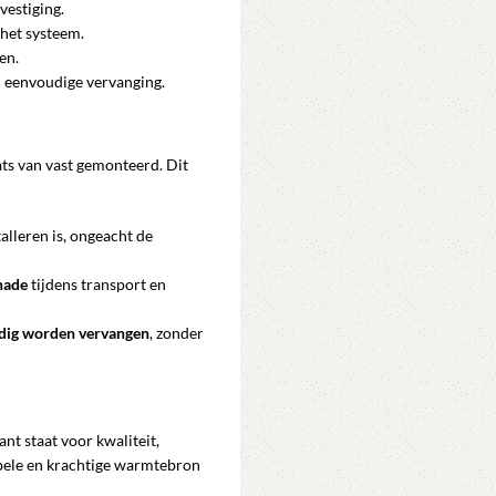
vestiging.
 het systeem.
en.
en eenvoudige vervanging.
ats van vast gemonteerd. Dit
talleren is, ongeacht de
hade
tijdens transport en
dig worden vervangen
, zonder
ant staat voor kwaliteit,
bele en krachtige warmtebron