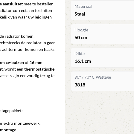
e aansluitset
mee te bestellen.
Materiaal
iator correct aan te sluiten
Staal
nkelijk van waar uw leidingen
Hoogte
 de radiator komen.
60 cm
echtstreeks de radiator in gaan.
t de achtermuur komen en haaks
Dikte
16.1 cm
mm cv-buizen
of
16 mm
et
, wordt een
thermostatische
 sets zijn eenvoudig terug te
90° / 70° C Wattage
3818
ntagepakket:
der extra montagewerk.
dmontage.