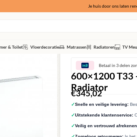
Je huis door ons laten re
er & Toilet
Vloerdecoratie
Matrassen
Radiatoren
TV Meu
Betaal in 3 delen zo
600×1200 T33 –
Radiator
€
345,02
✓
Snelle en veilige levering:
Best
✓
Uitstekende klantenservice:
O
✓
Veilig en vertrouwd afrekenen
✓
Zorgeloos retourneren:
Is het