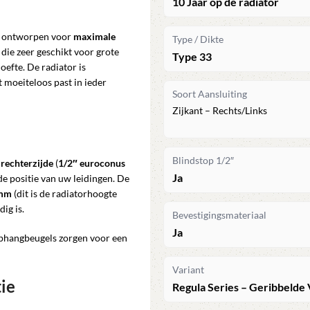
10 Jaar op de radiator
is ontworpen voor
maximale
Type / Dikte
 die zeer geschikt voor grote
Type 33
fte. De radiator is
t moeiteloos past in ieder
Soort Aansluiting
Zijkant – Rechts/Links
Blindstop 1/2″
s rechterzijde
(
1/2″ euroconus
Ja
ht de positie van uw leidingen. De
mm
(dit is de radiatorhoogte
ig is.
Bevestigingsmateriaal
Ja
phangbeugels zorgen voor een
Variant
tie
Regula Series – Geribbelde 