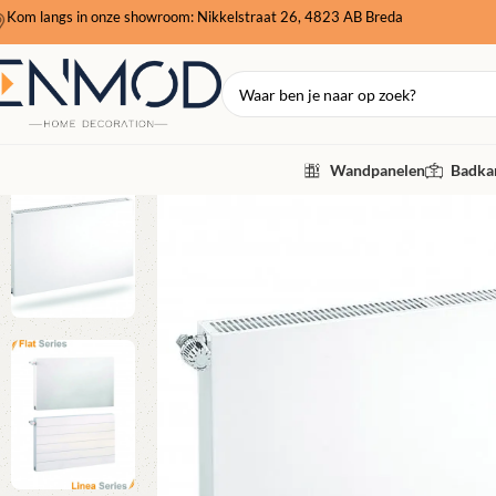
Kom langs in onze showroom: Nikkelstraat 26, 4823 AB Breda
Wandpanelen
Badkam