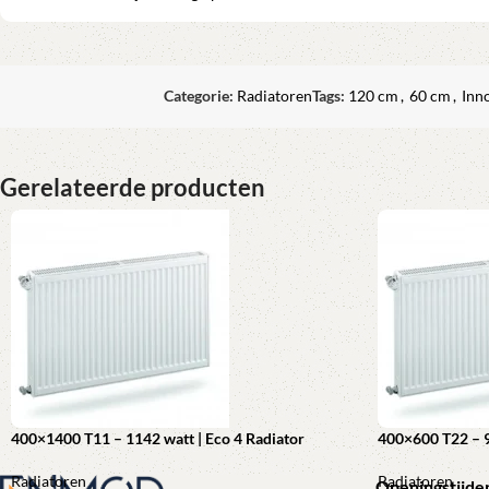
Categorie:
Radiatoren
Tags:
120 cm
,
60 cm
,
Inno
Gerelateerde producten
400×1400 T11 – 1142 watt | Eco 4 Radiator
400×600 T22 – 9
Radiatoren
Radiatoren
Openingstijde