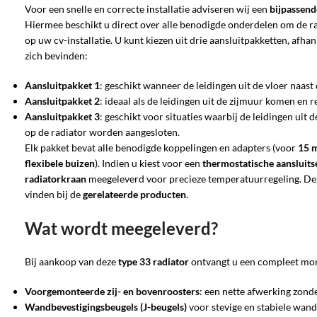
Voor een snelle en correcte installatie adviseren wij een
bijpassend
Hiermee beschikt u direct over alle benodigde onderdelen om de rad
op uw cv-installatie. U kunt kiezen uit drie aansluitpakketten, afha
zich bevinden:
Aansluitpakket 1
: geschikt wanneer de leidingen uit de vloer naast
Aansluitpakket 2
: ideaal als de leidingen uit de zijmuur komen en r
Aansluitpakket 3
: geschikt voor situaties waarbij de leidingen ui
op de radiator worden aangesloten.
Elk pakket bevat alle benodigde koppelingen en adapters (voor
15 
flexibele buizen
). Indien u kiest voor een
thermostatische aansluits
radiatorkraan
meegeleverd voor precieze temperatuurregeling. Deze
vinden bij de
gerelateerde producten
.
Wat wordt meegeleverd?
Bij aankoop van deze
type 33 radiator
ontvangt u een compleet mo
Voorgemonteerde zij- en bovenroosters
: een nette afwerking zon
Wandbevestigingsbeugels (J-beugels)
voor stevige en stabiele wan