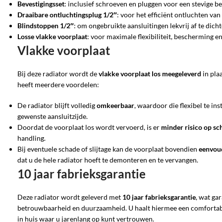
Bevestigingsset
: inclusief schroeven en pluggen voor een stevige be
Draaibare ontluchtingsplug 1/2″
: voor het efficiënt ontluchten van
Blindstoppen 1/2″
: om ongebruikte aansluitingen lekvrij af te dicht
Losse vlakke voorplaat
: voor maximale flexibiliteit, bescherming 
Vlakke voorplaat
Bij deze radiator wordt de
vlakke voorplaat
los meegeleverd
in pla
heeft meerdere voordelen:
De radiator blijft volledig
omkeerbaar
, waardoor die flexibel te ins
gewenste aansluitzijde.
Doordat de voorplaat los wordt vervoerd, is er
minder risico op sc
handling.
Bij eventuele schade of slijtage kan de voorplaat bovendien
eenvou
dat u de hele radiator hoeft te demonteren en te vervangen.
10 jaar fabrieksgarantie
Deze radiator wordt geleverd met
10 jaar fabrieksgarantie
, wat gar
betrouwbaarheid en duurzaamheid. U haalt hiermee een comforta
in huis waar u jarenlang op kunt vertrouwen.