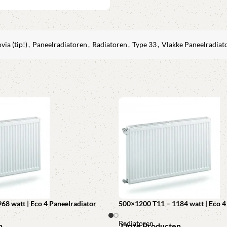
via (tip!)
,
Paneelradiatoren
,
Radiatoren
,
Type 33
,
Vlakke Paneelradiat
68 watt | Eco 4 Paneelradiator
500×1200 T11 – 1184 watt | Eco 4
Radiatoren
n
Onze Producten