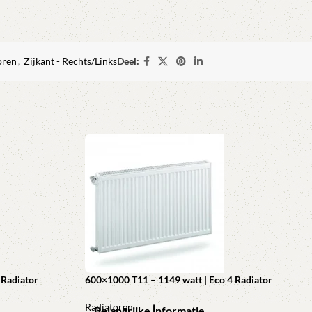
oren
,
Zijkant - Rechts/Links
Deel:
 Radiator
600×1000 T11 – 1149 watt | Eco 4 Radiator
Radiatoren
Belangrijke İnformatie