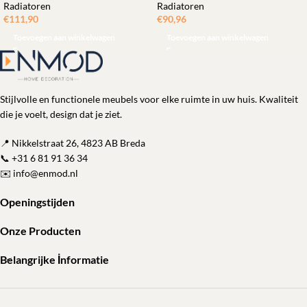
Radiatoren
Radiatoren
€
111,90
€
90,96
Toevoegen aan winkelwagen
Toevoegen aan winkelwagen
Stijlvolle en functionele meubels voor elke ruimte in uw huis. Kwaliteit
die je voelt, design dat je ziet.
📍 Nikkelstraat 26, 4823 AB Breda
📞
+31 6 81 91 36 34
✉️
info@enmod.nl
Openingstijden
Onze Producten
Belangrijke İnformatie