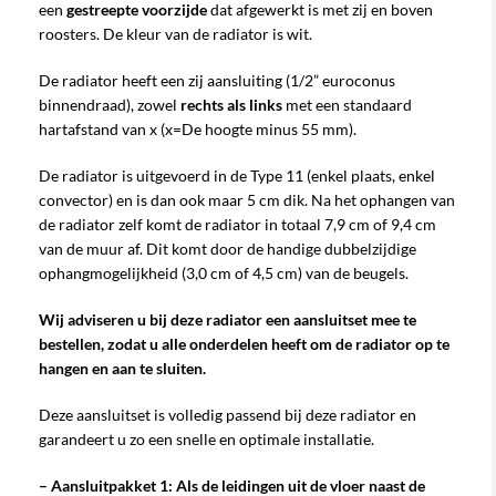
een
gestreepte voorzijde
dat afgewerkt is met zij en boven
roosters. De kleur van de radiator is wit.
De radiator heeft een zij aansluiting (1/2” euroconus
binnendraad), zowel
rechts als links
met een standaard
hartafstand van x (x=De hoogte minus 55 mm).
De radiator is uitgevoerd in de Type 11 (enkel plaats, enkel
convector) en is dan ook maar 5 cm dik. Na het ophangen van
de radiator zelf komt de radiator in totaal 7,9 cm of 9,4 cm
van de muur af. Dit komt door de handige dubbelzijdige
ophangmogelijkheid (3,0 cm of 4,5 cm) van de beugels.
Wij adviseren u bij deze radiator een aansluitset mee te
bestellen, zodat u alle onderdelen heeft om de radiator op te
hangen en aan te sluiten.
Deze aansluitset is volledig passend bij deze radiator en
garandeert u zo een snelle en optimale installatie.
– Aansluitpakket 1: Als de leidingen uit de vloer naast de