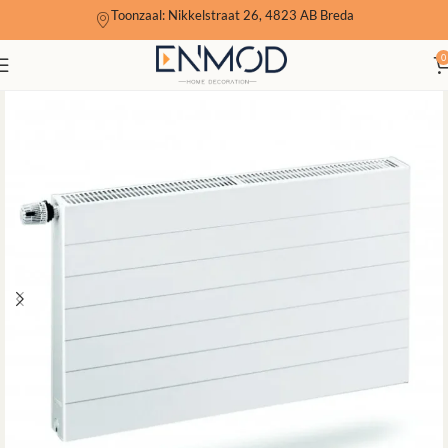
Toonzaal: Nikkelstraat 26, 4823 AB Breda
0