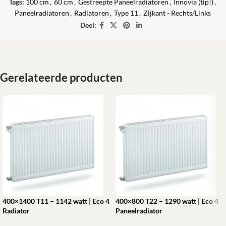
Tags:
100 cm
,
60 cm
,
Gestreepte Paneelradiatoren
,
Innovia (tip!)
,
Paneelradiatoren
,
Radiatoren
,
Type 11
,
Zijkant - Rechts/Links
Deel:
Gerelateerde producten
400×1400 T11 – 1142 watt | Eco 4
400×800 T22 – 1290 watt | Eco 4
Radiator
Paneelradiator