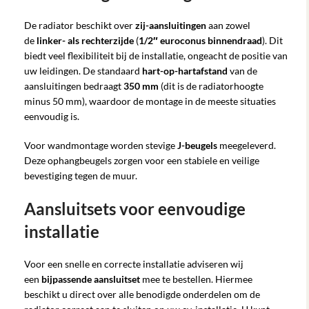
De radiator beschikt over
zij-aansluitingen
aan zowel
de
linker- als rechterzijde
(
1/2″ euroconus binnendraad
). Dit
biedt veel flexibiliteit bij de installatie, ongeacht de positie van
uw leidingen. De standaard
hart-op-hartafstand
van de
aansluitingen bedraagt
350 mm
(dit is de radiatorhoogte
minus 50 mm), waardoor de montage in de meeste situaties
eenvoudig is.
Voor wandmontage worden stevige
J-beugels
meegeleverd.
Deze ophangbeugels zorgen voor een stabiele en veilige
bevestiging tegen de muur.
Aansluitsets voor eenvoudige
installatie
Voor een snelle en correcte installatie adviseren wij
een
bijpassende aansluitset
mee te bestellen. Hiermee
beschikt u direct over alle benodigde onderdelen om de