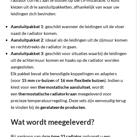
radiator correct aan te sluiten op uw cv-installatie. U kunt
kiezen uit drie aansluitpakketten, afhankelijk van waar uw
leidingen zich bevinden:
Aansluitpakket 1
: geschikt wanneer de leidingen uit de vloer
naast de radiator komen.
Aansluitpakket 2
: ideaal als de leidingen uit de zijmuur komen
en rechtstreeks de radiator in gaan.
Aansluitpakket 3
: geschikt voor situaties waarbij de leidingen
uit de achtermuur komen en haaks op de radiator worden
aangesloten.
Elk pakket bevat alle benodigde koppelingen en adapters
(voor
15 mm cv-buizen
of
16 mm flexibele buizen
). Indien u
kiest voor een
thermostatische aansluitset
, wordt
een
thermostatische radiatorkraan
meegeleverd voor
precieze temperatuurregeling. Deze sets zijn eenvoudig terug
te vinden bij de
gerelateerde producten
.
Wat wordt meegeleverd?
Bij aankoop van deze
type 33 radiator
ontvangt u een