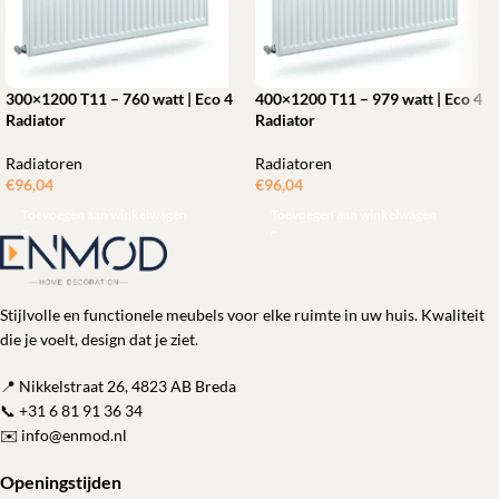
300×1200 T11 – 760 watt | Eco 4
400×1200 T11 – 979 watt | Eco 4
Radiator
Radiator
Radiatoren
Radiatoren
€
96,04
€
96,04
Toevoegen aan winkelwagen
Toevoegen aan winkelwagen
Stijlvolle en functionele meubels voor elke ruimte in uw huis. Kwaliteit
die je voelt, design dat je ziet.
📍 Nikkelstraat 26, 4823 AB Breda
📞
+31 6 81 91 36 34
✉️
info@enmod.nl
Openingstijden