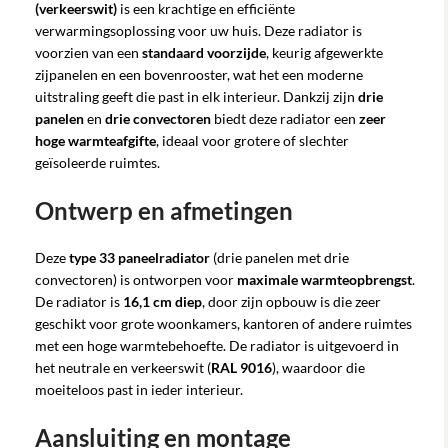
(verkeerswit)
is een krachtige en efficiënte
verwarmingsoplossing voor uw huis. Deze radiator is
voorzien van een
standaard voorzijde
, keurig afgewerkte
zijpanelen en een bovenrooster, wat het een moderne
uitstraling geeft die past in elk interieur. Dankzij zijn
drie
panelen
en
drie convectoren
biedt deze radiator een
zeer
hoge warmteafgifte
, ideaal voor grotere of slechter
geïsoleerde ruimtes.
Ontwerp en afmetingen
Deze
type 33 paneelradiator
(drie panelen met drie
convectoren) is ontworpen voor
maximale warmteopbrengst
.
De radiator is
16,1 cm diep
, door zijn opbouw is die zeer
geschikt voor grote woonkamers, kantoren of andere ruimtes
met een hoge warmtebehoefte. De radiator is uitgevoerd in
het neutrale en verkeerswit (
RAL 9016
), waardoor die
moeiteloos past in ieder interieur.
Aansluiting en montage