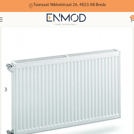
Toonzaal: Nikkelstraat 26, 4823 AB Breda
0