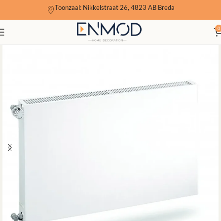
Toonzaal: Nikkelstraat 26, 4823 AB Breda
0