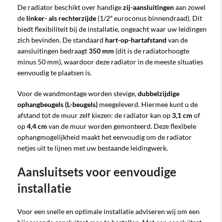
De radiator beschikt over handige
zij-aansluitingen
aan zowel
de
linker- als rechterzijde
(1/2″ euroconus binnendraad). Dit
biedt flexibiliteit bij de installatie, ongeacht waar uw leidingen
zich bevinden. De standaard
hart-op-hartafstand
van de
aansluitingen bedraagt
350 mm
(dit is de radiatorhoogte
minus 50 mm), waardoor deze radiator in de meeste situaties
eenvoudig te plaatsen is.
Voor de wandmontage worden stevige,
dubbelzijdige
ophangbeugels (L-beugels)
meegeleverd. Hiermee kunt u de
afstand tot de muur zelf kiezen: de radiator kan op
3,1 cm
of
op
4,4 cm
van de muur worden gemonteerd. Deze flexibele
ophangmogelijkheid maakt het eenvoudig om de radiator
netjes uit te lijnen met uw bestaande leidingwerk.
Aansluitsets voor eenvoudige
installatie
Voor een snelle en optimale installatie adviseren wij om een