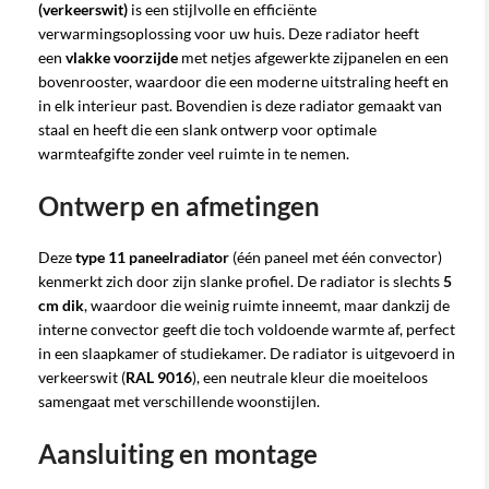
(verkeerswit)
is een stijlvolle en efficiënte
verwarmingsoplossing voor uw huis. Deze radiator heeft
een
vlakke voorzijde
met netjes afgewerkte zijpanelen en een
bovenrooster, waardoor die een moderne uitstraling heeft en
in elk interieur past. Bovendien is deze radiator gemaakt van
staal en heeft die een slank ontwerp voor optimale
warmteafgifte zonder veel ruimte in te nemen.
Ontwerp en afmetingen
Deze
type 11 paneelradiator
(één paneel met één convector)
kenmerkt zich door zijn slanke profiel. De radiator is slechts
5
cm dik
, waardoor die weinig ruimte inneemt, maar dankzij de
interne convector geeft die toch voldoende warmte af, perfect
in een slaapkamer of studiekamer. De radiator is uitgevoerd in
verkeerswit (
RAL 9016
), een neutrale kleur die moeiteloos
samengaat met verschillende woonstijlen.
Aansluiting en montage