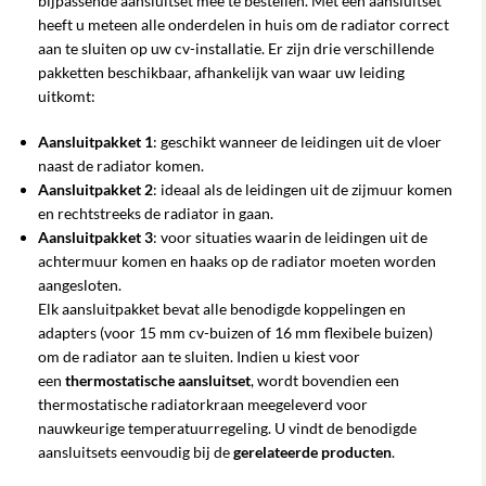
bijpassende aansluitset mee te bestellen. Met een aansluitset
heeft u meteen alle onderdelen in huis om de radiator correct
aan te sluiten op uw cv-installatie. Er zijn drie verschillende
pakketten beschikbaar, afhankelijk van waar uw leiding
uitkomt:
Aansluitpakket 1
: geschikt wanneer de leidingen uit de vloer
naast de radiator komen.
Aansluitpakket 2
: ideaal als de leidingen uit de zijmuur komen
en rechtstreeks de radiator in gaan.
Aansluitpakket 3
: voor situaties waarin de leidingen uit de
achtermuur komen en haaks op de radiator moeten worden
aangesloten.
Elk aansluitpakket bevat alle benodigde koppelingen en
adapters (voor 15 mm cv-buizen of 16 mm flexibele buizen)
om de radiator aan te sluiten. Indien u kiest voor
een
thermostatische aansluitset
, wordt bovendien een
thermostatische radiatorkraan meegeleverd voor
nauwkeurige temperatuurregeling. U vindt de benodigde
aansluitsets eenvoudig bij de
gerelateerde producten
.