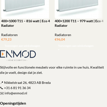
400×1000 T11 – 816 watt | Eco 4
400×1200 T11 – 979 watt | Eco 4
Radiator
Radiator
Radiatoren
Radiatoren
€
79,23
€
96,04
Toevoegen aan winkelwagen
Toevoegen aan winkelwagen
Stijlvolle en functionele meubels voor elke ruimte in uw huis. Kwaliteit
die je voelt, design dat je ziet.
📍 Nikkelstraat 26, 4823 AB Breda
📞
+31 6 81 91 36 34
✉️
info@enmod.nl
Openingstijden