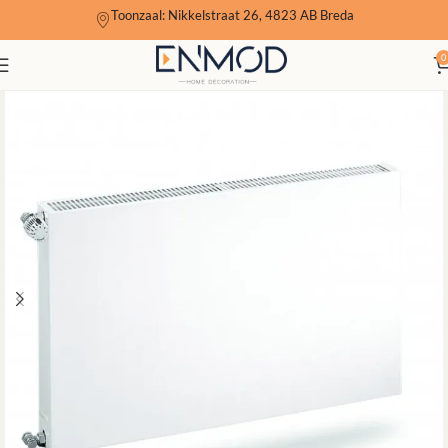
Toonzaal: Nikkelstraat 26, 4823 AB Breda
0