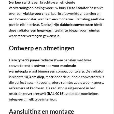
(verkeerswit)
is een krachtige en efficiënte
verwarmingsoplossing voor uw huis. Deze radiator beschikt
over een
vlakke voorzijde
, keurig afgewerkte zijpanelen en
een bovenrooster, wat hem een moderne uitstraling geeft die
past in elk interieur. Dankzij zijn
dubbele convectoren
biedt
deze radiator een
hoge warmteafgifte
, ideaal voor ruimtes
waar meer vermogen gewenst is.
Ontwerp en afmetingen
Deze
type 22 paneelradiator
(twee panelen met twee
convectoren) is ontworpen voor
maximale
warmteopbrengst
binnen een compact ontwerp. De radiator
is slechts
10,3 cm diep
, maar door de dubbele convectoren is
die perfect geschikt voor grotere ruimtes zoals woonkamers,
eetkamers of kantoren. De radiator is uitgevoerd in het
neutrale en verkeerswit (
RAL 9016
), zodat die moeiteloos
integreert in elk type interieur.
Aansluiting en montage