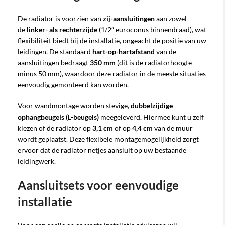
De radiator is voorzien van
zij-aansluitingen
aan zowel
de
linker- als rechterzijde
(1/2″ euroconus binnendraad), wat
flexibiliteit biedt bij de installatie, ongeacht de positie van uw
leidingen. De standaard
hart-op-hartafstand
van de
aansluitingen bedraagt
350 mm
(dit is de radiatorhoogte
minus 50 mm), waardoor deze radiator in de meeste situaties
eenvoudig gemonteerd kan worden.
Voor wandmontage worden stevige,
dubbelzijdige
ophangbeugels (L-beugels)
meegeleverd. Hiermee kunt u zelf
kiezen of de radiator op
3,1 cm
of op
4,4 cm
van de muur
wordt geplaatst. Deze flexibele montagemogelijkheid zorgt
ervoor dat de radiator netjes aansluit op uw bestaande
leidingwerk.
Aansluitsets voor eenvoudige
installatie