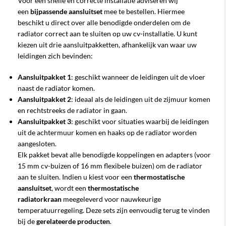
Voor een snelle en correcte installatie adviseren wij
een
bijpassende aansluitset
mee te bestellen. Hiermee
beschikt u direct over alle benodigde onderdelen om de
radiator correct aan te sluiten op uw cv-installatie. U kunt
kiezen uit drie aansluitpakketten, afhankelijk van waar uw
leidingen zich bevinden:
Aansluitpakket 1
: geschikt wanneer de leidingen uit de vloer
naast de radiator komen.
Aansluitpakket 2
: ideaal als de leidingen uit de zijmuur komen
en rechtstreeks de radiator in gaan.
Aansluitpakket 3
: geschikt voor situaties waarbij de leidingen
uit de achtermuur komen en haaks op de radiator worden
aangesloten.
Elk pakket bevat alle benodigde koppelingen en adapters (voor
15 mm cv-buizen of 16 mm flexibele buizen) om de radiator
aan te sluiten. Indien u kiest voor een
thermostatische
aansluitset
, wordt een
thermostatische
radiatorkraan
meegeleverd voor nauwkeurige
temperatuurregeling. Deze sets zijn eenvoudig terug te vinden
bij de
gerelateerde producten
.