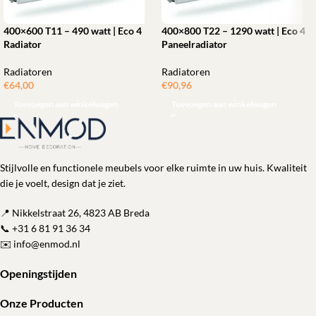
400×600 T11 – 490 watt | Eco 4
400×800 T22 – 1290 watt | Eco 4
Radiator
Paneelradiator
Radiatoren
Radiatoren
€
64,00
€
90,96
Toevoegen aan winkelwagen
Toevoegen aan winkelwagen
Stijlvolle en functionele meubels voor elke ruimte in uw huis. Kwaliteit
die je voelt, design dat je ziet.
📍 Nikkelstraat 26, 4823 AB Breda
📞
+31 6 81 91 36 34
✉️
info@enmod.nl
Openingstijden
Onze Producten