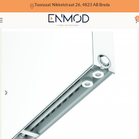
Toonzaal: Nikkelstraat 26, 4823 AB Breda
0