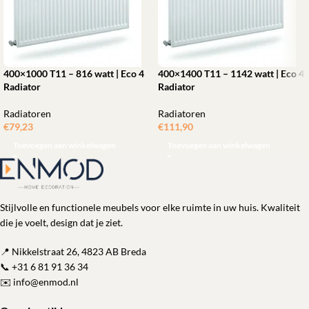
400×1000 T11 – 816 watt | Eco 4
400×1400 T11 – 1142 watt | Eco 4
Radiator
Radiator
Radiatoren
Radiatoren
€
79,23
€
111,90
Toevoegen aan winkelwagen
Toevoegen aan winkelwagen
Stijlvolle en functionele meubels voor elke ruimte in uw huis. Kwaliteit
die je voelt, design dat je ziet.
📍 Nikkelstraat 26, 4823 AB Breda
📞
+31 6 81 91 36 34
✉️
info@enmod.nl