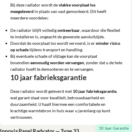
Bij deze radiator wordt de
vlakke voorplaat
los
meegeleverd
in plaats van vast gemonteerd. Dit heeft
meerdere voordelen:
De radiator blijft volledig
omkeerbaar
, waardoor die flexibel
te installeren is, ongeacht de gewenste aansluitzijde.
Doordat de voorplaat los wordt vervoerd, is er
minder risico
op schade
tijdens transport en handling.
Bij eventuele schade of slijtage kan de voorplaat
bovendien
eenvoudig worden vervangen
, zonder dat u de hele
radiator hoeft te demonteren en te vervangen.
10 jaar fabrieksgarantie
Deze radiator wordt geleverd met
10 jaar fabrieksgarantie
,
wat garant staat voor kwaliteit, betrouwbaarheid en
duurzaamheid. U haalt hiermee een comfortabele en
krachtige warmtebron in huis waar u jarenlang op kunt
vertrouwen.
10 Jaar Garantie
Innovia Panel Radyator — Type 33