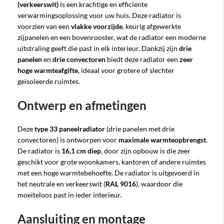
(verkeerswit)
is een krachtige en efficiënte
verwarmingsoplossing voor uw huis. Deze radiator is
voorzien van een
vlakke voorzijde
, keurig afgewerkte
zijpanelen en een bovenrooster, wat de radiator een moderne
uitstraling geeft die past in elk interieur. Dankzij zijn
drie
panelen
en
drie convectoren
biedt deze radiator een
zeer
hoge warmteafgifte
, ideaal voor grotere of slechter
geïsoleerde ruimtes.
Ontwerp en afmetingen
Deze
type 33 paneelradiator
(drie panelen met drie
convectoren) is ontworpen voor
maximale warmteopbrengst
.
De radiator is
16,1 cm diep
, door zijn opbouw is die zeer
geschikt voor grote woonkamers, kantoren of andere ruimtes
met een hoge warmtebehoefte. De radiator is uitgevoerd in
het neutrale en verkeerswit (
RAL 9016
), waardoor die
moeiteloos past in ieder interieur.
Aansluiting en montage