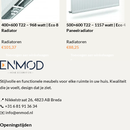
400×600 T22 – 968 watt | Eco 8
500×600 T22 – 1157 watt | Eco 4
Radiator
Paneelradiator
Radiatoren
Radiatoren
€
101,37
€
88,25
Toevoegen aan winkelwagen
Toevoegen aan winkelwagen
Stijlvolle en functionele meubels voor elke ruimte in uw huis. Kwaliteit
die je voelt, design dat je ziet.
📍 Nikkelstraat 26, 4823 AB Breda
📞
+31 6 81 91 36 34
✉️
info@enmod.nl
Openingstijden