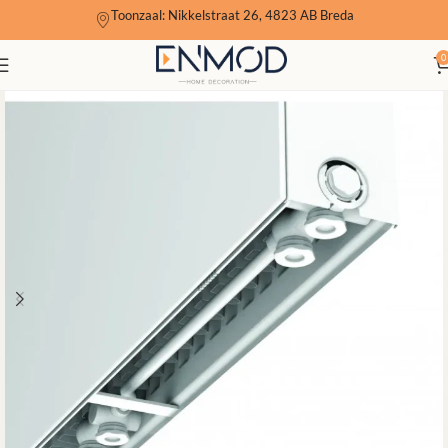
Toonzaal: Nikkelstraat 26, 4823 AB Breda
0