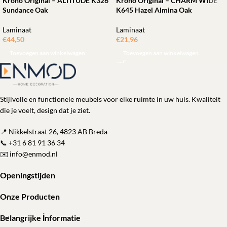
Krono Original – ALTITUDE K326
Krono Original – CHARM WIDE
Sundance Oak
K645 Hazel Almina Oak
Laminaat
Laminaat
€
44,50
ㅤㅤㅤㅤㅤㅤ
€
21,96
ㅤㅤㅤㅤㅤㅤ
Toevoegen aan winkelwagen
Toevoegen aan winkelwagen
Stijlvolle en functionele meubels voor elke ruimte in uw huis. Kwaliteit
die je voelt, design dat je ziet.
📍 Nikkelstraat 26, 4823 AB Breda
📞
+31 6 81 91 36 34
✉️
info@enmod.nl
Openingstijden
Onze Producten
Belangrijke İnformatie