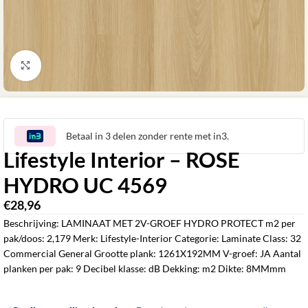
Klik om te vergroten
Betaal in 3 delen zonder rente met in3.
Lifestyle Interior – ROSE
HYDRO UC 4569
€
28,96
ㅤㅤㅤㅤㅤㅤ
Beschrijving: LAMINAAT MET 2V-GROEF HYDRO PROTECT m2 per
pak/doos: 2,179 Merk: Lifestyle-Interior Categorie: Laminate Class: 32
Commercial General Grootte plank: 1261X192MM V-groef: JA Aantal
planken per pak: 9 Decibel klasse: dB Dekking: m2 Dikte: 8MMmm