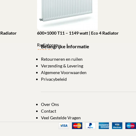
 Radiator
600×1000 T11 – 1149 watt | Eco 4 Radiator
Radiatoren
Belangrijke İnformatie
€
103,94
Retourneren en ruilen
Toevoegen aan winkelwagen
Verzending & Levering
Algemene Voorwaarden
Privacybeleid
Over Ons
Contact
Veel Gestelde Vragen