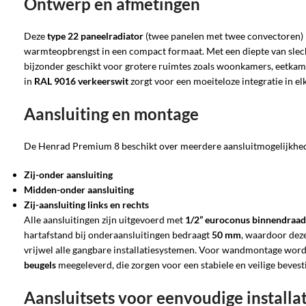
Ontwerp en afmetingen
Deze
type 22 paneelradiator
(twee panelen met twee convectoren)
warmteopbrengst in een compact formaat. Met een diepte van sle
bijzonder geschikt voor grotere ruimtes zoals woonkamers, eetkam
in
RAL 9016 verkeerswit
zorgt voor een moeiteloze integratie in elk
Aansluiting en montage
De Henrad Premium 8 beschikt over meerdere aansluitmogelijkhe
Zij-onder aansluiting
Midden-onder aansluiting
Zij-aansluiting links en rechts
Alle aansluitingen zijn uitgevoerd met
1/2” euroconus binnendraad
hartafstand bij onderaansluitingen bedraagt
50 mm
, waardoor deze
vrijwel alle gangbare installatiesystemen. Voor wandmontage wor
beugels
meegeleverd, die zorgen voor een stabiele en veilige bevest
Aansluitsets voor eenvoudige installa