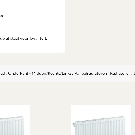
an
e
, wat staat voor kwaliteit,
rad
,
Onderkant - Midden/Rechts/Links
,
Paneelradiatoren
,
Radiatoren
,