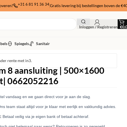
+31 6 81 91 36 34
noveren?
Gratis levering bij bestellingen boven de €4
Inloggen / Registreren
€
0,
bels
Spiegels
Sanitair
nder rente met in3.
 8 aansluiting | 500×1600
tt| 0662052216
el vandaag en we gaan direct voor je aan de slag.
ns team staat altijd voor je klaar met eerlijk en vakkundig advies.
:
Betaal veilig via je eigen bank of betaal achteraf.
 toch niet helemaal naar wens? Retourneren is zo geregeld.