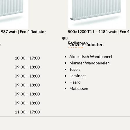
987 watt | Eco 4 Radiator
500×1200 T11 – 1184 watt | Eco 4
Radiatoren
n
Onze Producten
€
112,57
winkelwagen
Akoestisch Wandpaneel
Toevoegen aan winkelwagen
10:00 – 17:00
Marmer Wandpanelen
09:00 – 18:00
Tegels
Laminaat
09:00 – 18:00
Haard
09:00 – 18:00
Matrassen
09:00 – 18:00
09:00 – 18:00
11:00 – 17:00