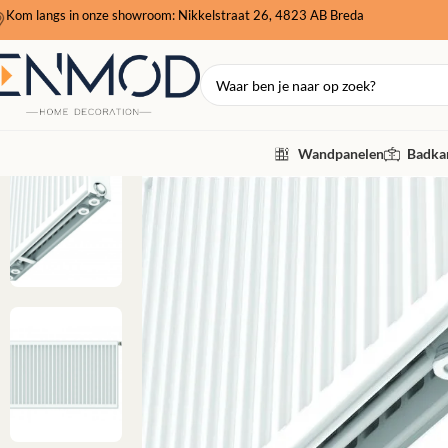
Kom langs in onze showroom: Nikkelstraat 26, 4823 AB Breda
Wandpanelen
Badkam