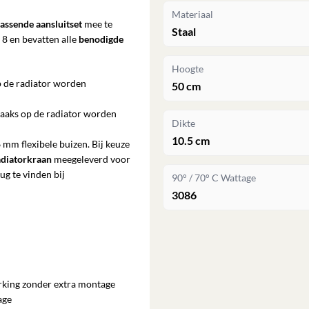
Materiaal
assende aansluitset
mee te
Staal
 8 en bevatten alle
benodigde
Hoogte
op de radiator worden
50 cm
haaks op de radiator worden
Dikte
10.5 cm
 mm flexibele buizen. Bij keuze
adiatorkraan
meegeleverd voor
ug te vinden bij
90° / 70° C Wattage
3086
rking zonder extra montage
age