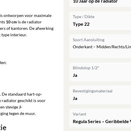
10 Jaar op de radiator
 is ontworpen voor maximale
Type / Dikte
chts
10 cm
is de radiator
Type 22
ers of kantoren. De afwerking
 type interieur.
Soort Aansluiting
Onderkant – Midden/Rechts/Li
den:
Blindstop 1/2″
Ja
Bevestigingsmateriaal
. De standaard hart-op-
Ja
 radiator geschikt is voor
den stevige
J-
iging tegen de muur.
Variant
Regula Series – Geribbelde 
tie