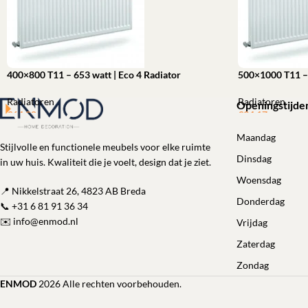
400×800 T11 – 653 watt | Eco 4 Radiator
500×1000 T11 – 
Radiatoren
Radiatoren
Openingstijde
€
64,00
€
94,17
Toevoegen aan winkelwagen
Toevoegen aan 
Maandag
Stijlvolle en functionele meubels voor elke ruimte
Dinsdag
in uw huis. Kwaliteit die je voelt, design dat je ziet.
Woensdag
📍 Nikkelstraat 26, 4823 AB Breda
Donderdag
📞
+31 6 81 91 36 34
✉️
info@enmod.nl
Vrijdag
Zaterdag
Zondag
ENMOD
2026 Alle rechten voorbehouden.