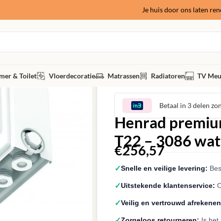
Je huis door ons laten re
er & Toilet
Vloerdecoratie
Matrassen
Radiatoren
TV Meu
Betaal in 3 delen zo
Henrad premium
T22 – 3086 wa
€
256,57
✓
Snelle en veilige levering:
Best
✓
Uitstekende klantenservice:
O
✓
Veilig en vertrouwd afrekenen
✓
Zorgeloos retourneren:
Is het