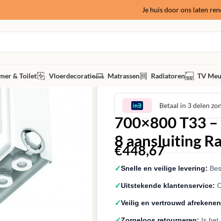
Je huis door ons laten re
er & Toilet
Vloerdecoratie
Matrassen
Radiatoren
TV Meu
Betaal in 3 delen zo
700×800 T33 –
8 aansluiting R
€
448,67
✓
Snelle en veilige levering:
Best
✓
Uitstekende klantenservice:
O
✓
Veilig en vertrouwd afrekenen
✓
Zorgeloos retourneren:
Is het