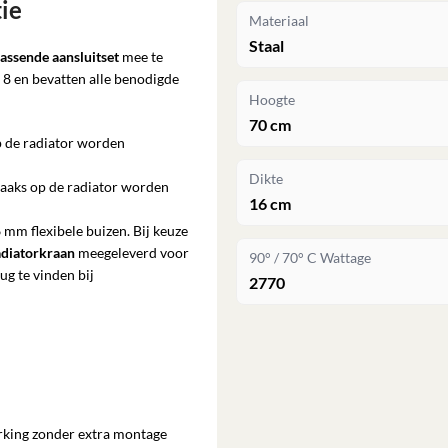
tie
Materiaal
Staal
assende aansluitset
mee te
 8 en bevatten alle benodigde
Hoogte
70 cm
op de radiator worden
Dikte
haaks op de radiator worden
16 cm
 mm flexibele buizen. Bij keuze
adiatorkraan
meegeleverd voor
90° / 70° C Wattage
ug te vinden bij
2770
rking zonder extra montage