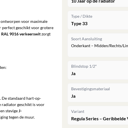
10 Jaar op de radiator
Type / Dikte
is ontworpen voor maximale
Type 33
r perfect geschikt voor grotere
n
RAL 9016 verkeerswit
zorgt
Soort Aansluiting
Onderkant – Midden/Rechts/Li
Blindstop 1/2″
den:
Ja
Bevestigingsmateriaal
Ja
. De standaard hart-op-
 radiator geschikt is voor
den stevige
J-
Variant
iging tegen de muur.
Regula Series – Geribbelde 