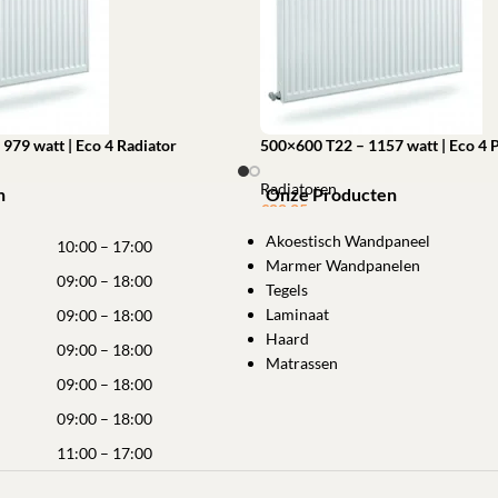
979 watt | Eco 4 Radiator
500×600 T22 – 1157 watt | Eco 4 
Radiatoren
n
Onze Producten
€
88,25
winkelwagen
Akoestisch Wandpaneel
Toevoegen aan winkelwagen
10:00 – 17:00
Marmer Wandpanelen
09:00 – 18:00
Tegels
Laminaat
09:00 – 18:00
Haard
09:00 – 18:00
Matrassen
09:00 – 18:00
09:00 – 18:00
11:00 – 17:00