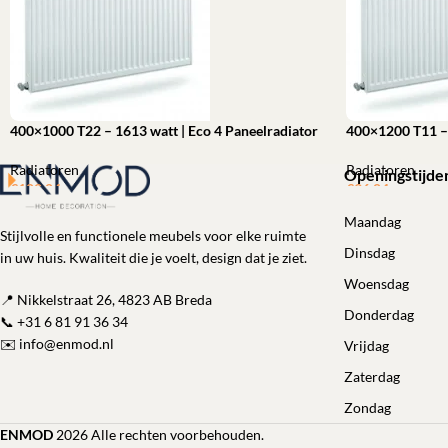
400×1000 T22 – 1613 watt | Eco 4 Paneelradiator
400×1200 T11 – 
Radiatoren
Radiatoren
Openingstijde
€
102,04
€
96,04
Toevoegen aan winkelwagen
Toevoegen aan 
Maandag
Stijlvolle en functionele meubels voor elke ruimte
Dinsdag
in uw huis. Kwaliteit die je voelt, design dat je ziet.
Woensdag
📍 Nikkelstraat 26, 4823 AB Breda
Donderdag
📞
+31 6 81 91 36 34
✉️
info@enmod.nl
Vrijdag
Zaterdag
Zondag
ENMOD
2026 Alle rechten voorbehouden.