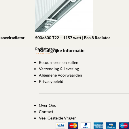
Paneelradiator
500×600 T22 – 1157 watt | Eco 8 Radiator
Radiatoren
Belangrijke İnformatie
€
110,70
Retourneren en ruilen
Toevoegen aan winkelwagen
Verzending & Levering
Algemene Voorwaarden
Privacybeleid
Over Ons
Contact
Veel Gestelde Vragen