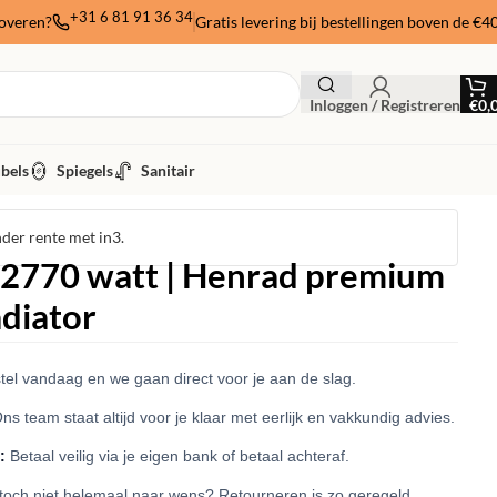
+31 6 81 91 36 34
noveren?
Gratis levering bij bestellingen boven de €4
Inloggen / Registreren
€
0,
bels
Spiegels
Sanitair
nder rente met in3.
 2770 watt | Henrad premium
adiator
el vandaag en we gaan direct voor je aan de slag.
ns team staat altijd voor je klaar met eerlijk en vakkundig advies.
:
Betaal veilig via je eigen bank of betaal achteraf.
 toch niet helemaal naar wens? Retourneren is zo geregeld.