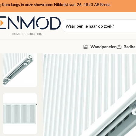
Kom langs in onze showroom: Nikkelstraat 26, 4823 AB Breda
Wandpanelen
Badkam