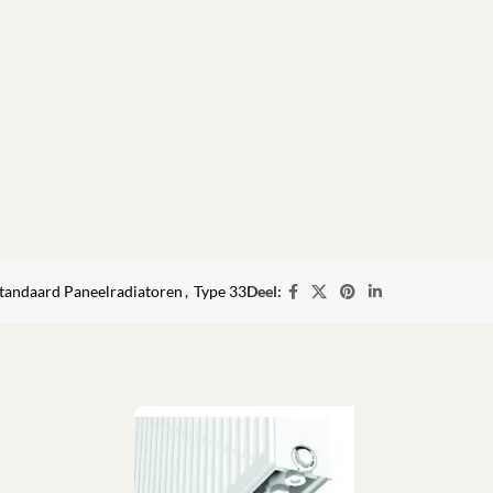
tandaard Paneelradiatoren
,
Type 33
Deel: