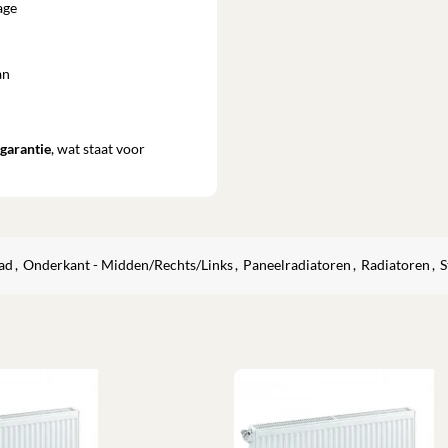
age
an
sgarantie
, wat staat voor
rad
,
Onderkant - Midden/Rechts/Links
,
Paneelradiatoren
,
Radiatoren
,
S