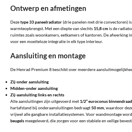
Ontwerp en afmetingen
Deze
type 33 paneelradiator
(drie panelen met drie convectoren) 
warmteopbrengst. Met een diepte van slechts
15,8 cm
is de radiato
ruimtes zoals woonkamers, eetkamers of kantoren. De afwerking i
voor een moeiteloze integratie in elk type interieur.
Aansluiting en montage
De Henrad Premium 8 beschikt over meerdere aansluitmogelijkhe
Zij-onder aansluiting
Midden-onder aansluiting
Zij-aansluiting links en rechts
Alle aansluitingen zijn uitgevoerd met
1/2” euroconus binnendraad
hartafstand bij onderaansluitingen bedraagt
50 mm
, waardoor deze
vrijwel alle gangbare installatiesystemen. Voor wandmontage wor
beugels
meegeleverd, die zorgen voor een stabiele en veilige bevest