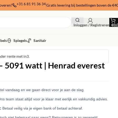
+31 6 81 91 36 34
noveren?
Gratis levering bij bestellingen boven de €4
Inloggen / Registreren
€
0,
bels
Spiegels
Sanitair
nder rente met in3.
 5091 watt | Henrad everest
el vandaag en we gaan direct voor je aan de slag.
ns team staat altijd voor je klaar met eerlijk en vakkundig advies.
:
Betaal veilig via je eigen bank of betaal achteraf.
 toch niet helemaal naar wens? Retourneren is zo geregeld.