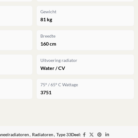
Gewicht
81 kg
Breedte
160 cm
Uitvoering radiator
Water / CV
75° / 65° C Wattage
3751
neelradiatoren
,
Radiatoren
,
Type 33
Deel: