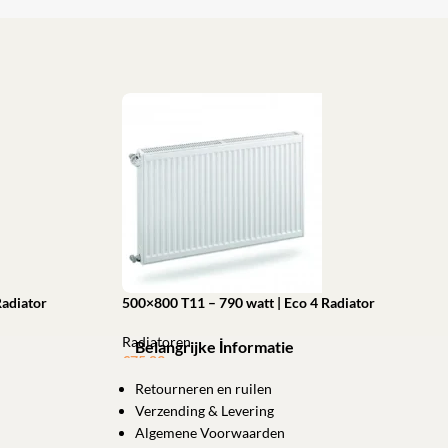
Radiator
500×800 T11 – 790 watt | Eco 4 Radiator
Radiatoren
Belangrijke İnformatie
€
75,83
Retourneren en ruilen
Toevoegen aan winkelwagen
Verzending & Levering
Algemene Voorwaarden