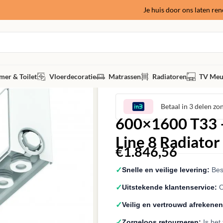
Je huis door ons laten re
er & Toilet
Vloerdecoratie
Matrassen
Radiatoren
TV Meu
Betaal in 3 delen zo
600×1600 T33 –
Line 8 Radiator
€
1.846,56
✓
Snelle en veilige levering:
Best
✓
Uitstekende klantenservice:
O
✓
Veilig en vertrouwd afrekenen
✓
Zorgeloos retourneren:
Is het