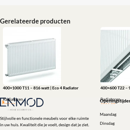
Gerelateerde producten
400×1000 T11 – 816 watt | Eco 4 Radiator
400×600 T22 – 9
Radiatoren
Radiatoren
Openingstijde
€
79,23
€
101,37
Toevoegen aan winkelwagen
Toevoegen aan 
Maandag
Stijlvolle en functionele meubels voor elke ruimte
Dinsdag
in uw huis. Kwaliteit die je voelt, design dat je ziet.