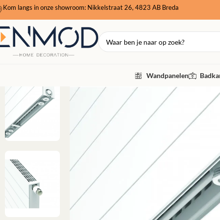
Kom langs in onze showroom: Nikkelstraat 26, 4823 AB Breda
Wandpanelen
Badkam