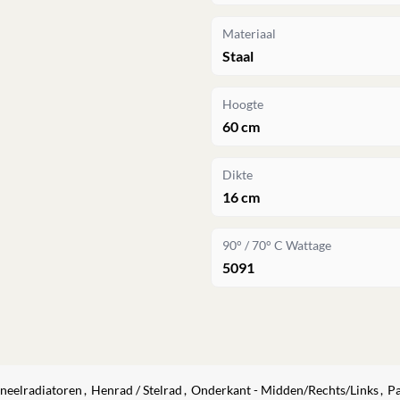
Materiaal
Staal
Hoogte
60 cm
Dikte
16 cm
90° / 70° C Wattage
5091
neelradiatoren
,
Henrad / Stelrad
,
Onderkant - Midden/Rechts/Links
,
Pa