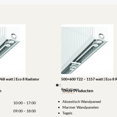
68 watt | Eco 8 Radiator
500×600 T22 – 1157 watt | Eco 8 
Radiatoren
n
Onze Producten
€
110,70
winkelwagen
Akoestisch Wandpaneel
Toevoegen aan winkelwagen
10:00 – 17:00
Marmer Wandpanelen
09:00 – 18:00
Tegels