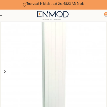
Toonzaal: Nikkelstraat 26, 4823 AB Breda
0