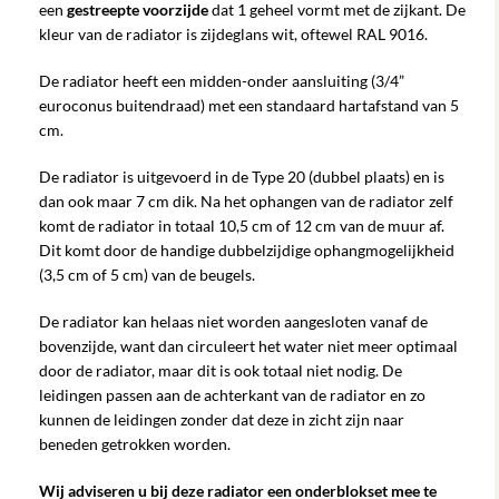
een
gestreepte voorzijde
dat 1 geheel vormt met de zijkant. De
kleur van de radiator is zijdeglans wit, oftewel RAL 9016.
De radiator heeft een midden-onder aansluiting (3/4”
euroconus buitendraad) met een standaard hartafstand van 5
cm.
De radiator is uitgevoerd in de Type 20 (dubbel plaats) en is
dan ook maar 7 cm dik. Na het ophangen van de radiator zelf
komt de radiator in totaal 10,5 cm of 12 cm van de muur af.
Dit komt door de handige dubbelzijdige ophangmogelijkheid
(3,5 cm of 5 cm) van de beugels.
De radiator kan helaas niet worden aangesloten vanaf de
bovenzijde, want dan circuleert het water niet meer optimaal
door de radiator, maar dit is ook totaal niet nodig. De
leidingen passen aan de achterkant van de radiator en zo
kunnen de leidingen zonder dat deze in zicht zijn naar
beneden getrokken worden.
Wij adviseren u bij deze radiator een onderblokset mee te