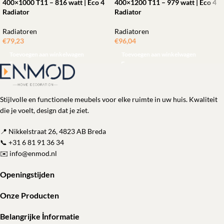
400×1000 T11 – 816 watt | Eco 4
400×1200 T11 – 979 watt | Eco 4
Radiator
Radiator
Radiatoren
Radiatoren
€
79,23
€
96,04
Toevoegen aan winkelwagen
Toevoegen aan winkelwagen
Stijlvolle en functionele meubels voor elke ruimte in uw huis. Kwaliteit
die je voelt, design dat je ziet.
📍 Nikkelstraat 26, 4823 AB Breda
📞
+31 6 81 91 36 34
✉️
info@enmod.nl
Openingstijden
Onze Producten
Belangrijke İnformatie