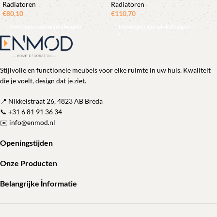
Radiatoren
Radiatoren
€
80,10
€
110,70
Toevoegen aan winkelwagen
Toevoegen aan winkelwagen
Stijlvolle en functionele meubels voor elke ruimte in uw huis. Kwaliteit
die je voelt, design dat je ziet.
📍 Nikkelstraat 26, 4823 AB Breda
📞
+31 6 81 91 36 34
✉️
info@enmod.nl
Openingstijden
Onze Producten
Belangrijke İnformatie