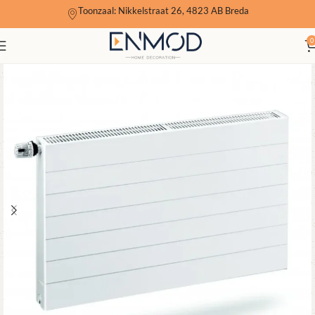
Toonzaal: Nikkelstraat 26, 4823 AB Breda
0