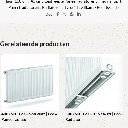
Tags:
160 cm
,
40 cm
,
Gestreepte Paneelradiatoren
,
Innovia (tip!)
,
Paneelradiatoren
,
Radiatoren
,
Type 11
,
Zijkant - Rechts/Links
Deel:
Gerelateerde producten
400×600 T22 – 968 watt | Eco 4
500×600 T22 – 1157 watt | Eco 8
Paneelradiator
Radiator