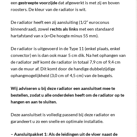
een
gestreepte voorzijde
dat afgewerkt is met zij en boven
roosters. De kleur van de radiator is wit.
De radiator heeft een zij aansluiting (1/2” euroconus
binnendraad), zowel
rechts als links
met een standaard
hartafstand van x (x=De hoogte minus 55 mm).
De radiator is uitgevoerd in de Type 11 (enkel plaats, enkel
convector) en is dan ook maar 5 cm dik. Na het ophangen van
de radiator zelf komt de radiator in totaal 7,9 cm of 9,4 cm
van de muur af. Dit komt door de handige dubbelzijdige
ophangmogelijkheid (3,0 cm of 4,5 cm) van de beugels.
Wij adviseren u bij deze radiator een aansluitset mee te
bestellen, zodat u alle onderdelen heeft om de radiator op te
hangen en aan te sluiten.
Deze aansluitset is volledig passend bij deze radiator en
garandeert u zo een snelle en optimale installatie.
– Aansluitpakket 1: Als de leidingen uit de vloer naast de