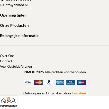
✉️
info@enmod.nl
Openingstijden
Onze Producten
Belangrijke İnformatie
Over Ons
Contact
Veel Gestelde Vragen
ENMOD
2026 Alle rechten voorbehouden.
Ontworpen en Ontwikkeld door
Ensistem
0
Home
Winkelwagen
Mijn account