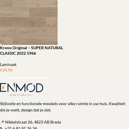
Krono Original – SUPER NATURAL
CLASSIC 2022 5966
Laminaat
€
24,96
ㅤㅤㅤㅤㅤㅤ
Toevoegen aan winkelwagen
Stijlvolle en functionele meubels voor elke ruimte in uw huis. Kwaliteit
die je voelt, design dat je ziet.
📍 Nikkelstraat 26, 4823 AB Breda
📞
+31 6 81 91 36 34